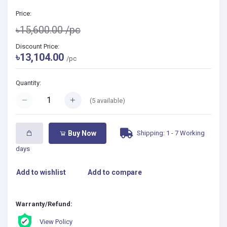
Price:
৳15,600.00
/pc
Discount Price:
৳13,104.00
/pc
Quantity:
(
5
available)
Shipping: 1 - 7 Working
Buy Now
days
Add to wishlist
Add to compare
Warranty/Refund:
View Policy