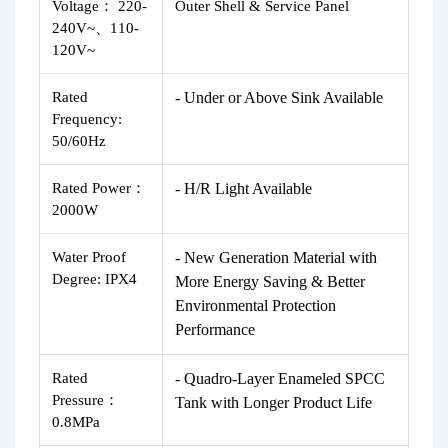
Voltage
：
220-
Outer Shell & Service Panel
240V~、110-
120V~
Rated
- Under or Above Sink Available
Frequency:
50/60Hz
Rated Power：
- H/R Light Available
2000W
Water Proof
- New Generation Material with
Degree:
IPX4
More Energy Saving & Better
Environmental Protection
Performance
Rated
- Quadro-Layer Enameled SPCC
Pressure：
Tank with Longer Product Life
0.8MPa