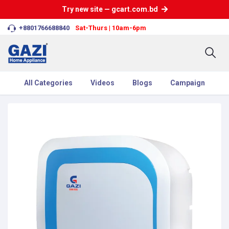
Try new site — gcart.com.bd
+8801766688840
Sat-Thurs | 10am-6pm
All Categories
Videos
Blogs
Campaign