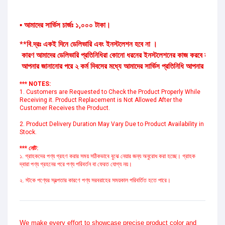
▪ আমাদের সার্ভিস চার্জঃ ১,০০০ টাকা।
**বি.দ্রঃ একই দিনে ডেলিভারি এবং ইনস্টলেশন হবে না ।
কারণ আমাদের ডেলিভারি প্রতিনিধিরা কোনো ধরনের ইনস্টলেশনের কাজ করবে না।
আপনার জানানোর পরে ২ কর্ম দিবসের মধ্যে আমাদের সার্ভিস প্রতিনিধি আপনার ঠিকানা 
*** NOTES:
1. Customers are Requested to Check the Product Properly While 
Receiving it. Product Replacement is Not Allowed After the 
Customer Receives the Product.
2. Product Delivery Duration May Vary Due to Product Availability in 
Stock.
*** নোট:
১. গ্রাহকদের পণ্য গ্রহণ করার সময় সঠিকভাবে বুঝে নেয়ার জন্য অনুরোধ করা হচ্ছে। গ্রাহক 
দ্বারা পণ্য গ্রহনের পরে পণ্য পরিবর্তন বা ফেরত যোগ্য নয়।
২. স্টকে পণ্যের স্বল্পতার কারণে পণ্য সরবরাহের সময়কাল পরিবর্তিত হতে পারে।
We make every effort to showcase precise product color and