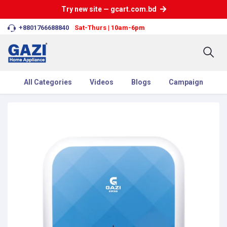
Try new site — gcart.com.bd
+8801766688840
Sat-Thurs | 10am-6pm
All Categories
Videos
Blogs
Campaign