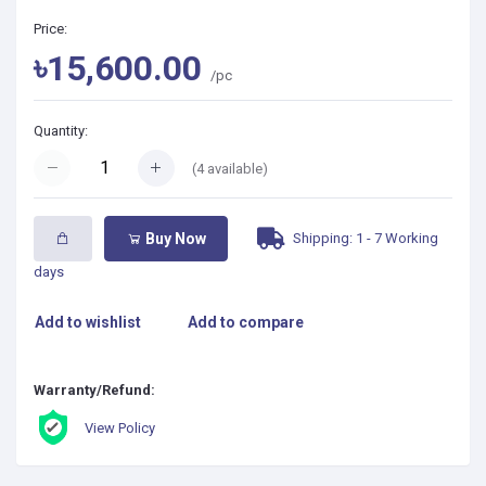
Price:
৳15,600.00
/pc
Quantity:
(
4
available)
Shipping: 1 - 7 Working
Buy Now
days
Add to wishlist
Add to compare
Warranty/Refund:
View Policy