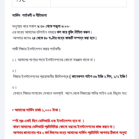
75℃
সার্ভিস
শর্তাবলী ও নীতিমালা
অনুগ্রহ করে সকাল
৯:৩০ থেকে সন্ধ্যা ৬:০০
-
এর মধ্যে আমাদের হটলাইন নম্বরে
কল করে বুকিং নিশ্চিত করুন
।
আপনার কলের
২৪ থেকে ৪৮ ঘণ্টার মধ্যে কাজটি সম্পন্ন করা হবে।
গাজী গিজার ইনস্টলেশন করার শর্তাবলীঃ
১। আমাদের পণ্যের সাথে ইনস্টলেশনের কোনো সরঞ্জাম থাকে না।
২।
গিজার ইনস্টলেশনের প্রয়োজনীয় জিনিসপত্র
( কানেকশন পাইপ ৩৬ ইঞ্চি ২ পিস, ১/২ ইঞ্চি নিপল ২ প
৩।
যেখানে গিজার লাগাবেন সেখানে অবশ্যই আগে থেকে গিজারের পানির লাইন এবং বিদ্যুৎ সংযোগ থাকতে হব
▪ আমাদের সার্ভিস চার্জঃ ১,০০০ টাকা।
**বি.দ্রঃ একই দিনে ডেলিভারি এবং ইনস্টলেশন হবে না ।
কারণ আমাদের ডেলিভারি প্রতিনিধিরা কোনো ধরনের ইনস্টলেশনের কাজ করবে না।
আপনার জানানোর পরে ২ কর্ম দিবসের মধ্যে আমাদের সার্ভিস প্রতিনিধি আপনার ঠিকানা অনুযায়ী গিয়ে 