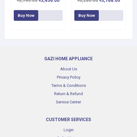
৳5,760.00
৳3,456.00
৳5,280.00
৳3,168.00
Buy Now
Buy Now
GAZI HOME APPLIANCE
About Us
Privacy Policy
Terms & Conditions
Return & Refund
Service Center
CUSTOMER SERVICES
Login