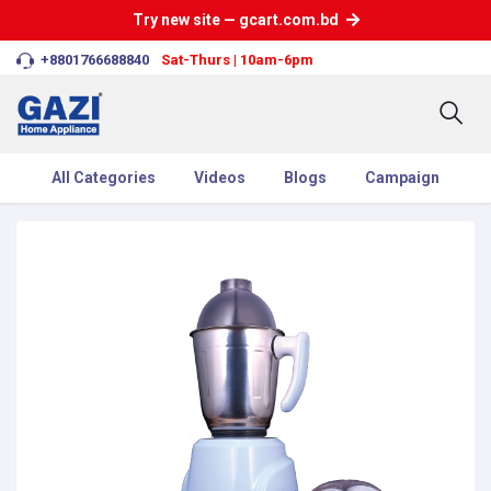
Try new site — gcart.com.bd
+8801766688840
Sat-Thurs | 10am-6pm
All Categories
Videos
Blogs
Campaign