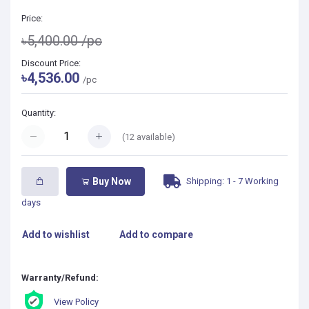
Price:
৳5,400.00
/pc
Discount Price:
৳4,536.00
/pc
Quantity:
(
12
available)
Shipping: 1 - 7 Working
Buy Now
days
Add to wishlist
Add to compare
Warranty/Refund:
View Policy