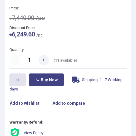
Price:
৳7,440.00
/pc
Discount Price:
৳6,249.60
/pc
Quantity:
(
11
available)
Shipping: 1 - 7 Working
Buy Now
days
Add to wishlist
Add to compare
Warranty/Refund:
View Policy