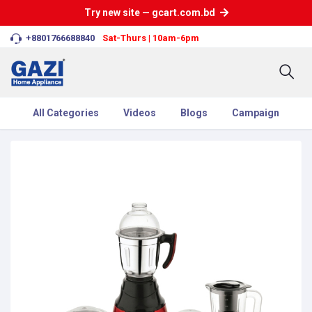
Try new site — gcart.com.bd
+8801766688840
Sat-Thurs | 10am-6pm
All Categories
Videos
Blogs
Campaign